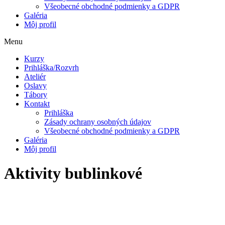
Všeobecné obchodné podmienky a GDPR
Galéria
Môj profil
Menu
Kurzy
Prihláška/Rozvrh
Ateliér
Oslavy
Tábory
Kontakt
Prihláška
Zásady ochrany osobných údajov
Všeobecné obchodné podmienky a GDPR
Galéria
Môj profil
Aktivity bublinkové