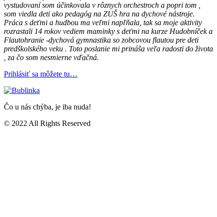
vystudovaní som účinkovala v rôznych orchestroch a popri tom ,
som viedla deti ako pedagóg na ZUŠ hra na dychové nástroje.
Práca s deťmi a hudbou ma veľmi napľňala, tak sa moje aktivity
rozrastali 14 rokov vediem maminky s deťmi na kurze Hudobníček a
Flautohranie -dychová gymnastika so zobcovou flautou pre deti
predškolského veku . Toto poslanie mi prináša veľa radosti do života
, za čo som nesmierne vďačná.
Prihlásiť sa môžete tu…
Čo u nás chýba, je iba nuda!
© 2022 All Rights Reserved