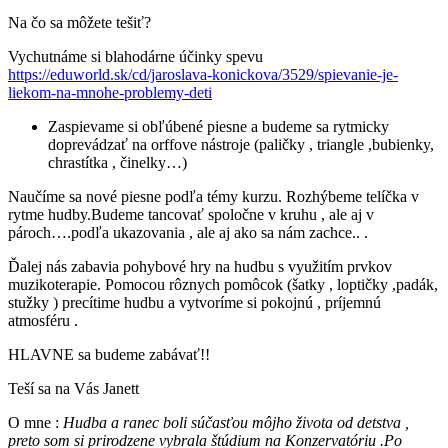
Na čo sa môžete tešiť?
Vychutnáme si blahodárne účinky spevu
https://eduworld.sk/cd/jaroslava-konickova/3529/spievanie-je-
liekom-na-mnohe-problemy-deti
Zaspievame si obľúbené piesne a budeme sa rytmicky
doprevádzať na orffove nástroje (paličky , triangle ,bubienky,
chrastítka , činelky…)
Naučíme sa nové piesne podľa témy kurzu. Rozhýbeme telíčka v
rytme hudby.Budeme tancovať spoločne v kruhu , ale aj v
pároch….podľa ukazovania , ale aj ako sa nám zachce.. .
Ďalej nás zabavia pohybové hry na hudbu s využitím prvkov
muzikoterapie. Pomocou rôznych pomôcok (šatky , loptičky ,padák,
stužky ) precítime hudbu a vytvoríme si pokojnú , príjemnú
atmosféru .
HLAVNE sa budeme zabávať!!
Teší sa na Vás Janett
O mne :
Hudba a ranec boli súčasťou môjho života od detstva ,
preto som si prirodzene vybrala štúdium na Konzervatóriu .Po