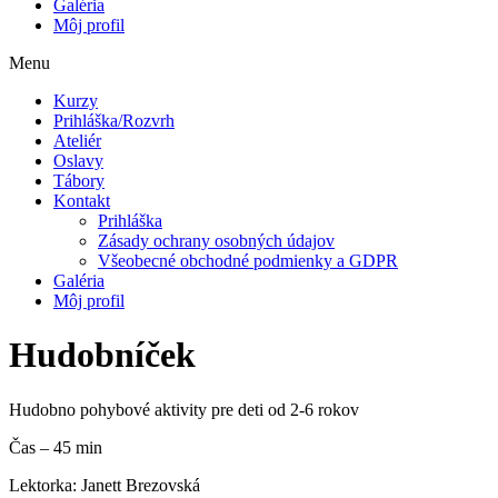
Galéria
Môj profil
Menu
Kurzy
Prihláška/Rozvrh
Ateliér
Oslavy
Tábory
Kontakt
Prihláška
Zásady ochrany osobných údajov
Všeobecné obchodné podmienky a GDPR
Galéria
Môj profil
Hudobníček
Hudobno pohybové aktivity pre deti od 2-6 rokov
Čas – 45 min
Lektorka: Janett Brezovská