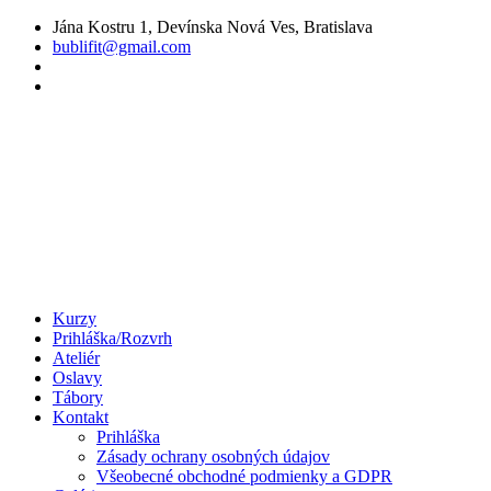
Preskočiť
Jána Kostru 1, Devínska Nová Ves, Bratislava
na
bublifit@gmail.com
obsah
Kurzy
Prihláška/Rozvrh
Ateliér
Oslavy
Tábory
Kontakt
Prihláška
Zásady ochrany osobných údajov
Všeobecné obchodné podmienky a GDPR