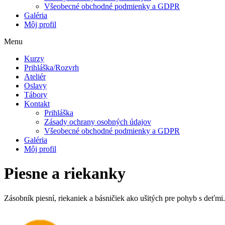
Všeobecné obchodné podmienky a GDPR
Galéria
Môj profil
Menu
Kurzy
Prihláška/Rozvrh
Ateliér
Oslavy
Tábory
Kontakt
Prihláška
Zásady ochrany osobných údajov
Všeobecné obchodné podmienky a GDPR
Galéria
Môj profil
Piesne a riekanky
Zásobník piesní, riekaniek a básničiek ako ušitých pre pohyb s deťmi.