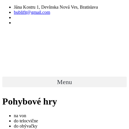
Preskočiť
Jána Kostru 1, Devínska Nová Ves, Bratislava
na
bublifit@gmail.com
obsah
Menu
Pohybové hry
na von
do telocvične
do obývačky