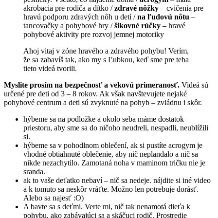
akrobacia pre rodiča a dítko /
zdravé nôžky
– cvičenia pre
hravú podporu zdravých nôh u detí /
na ľudovú nôtu
–
tancovačky a pohybové hry /
šikovné rúčky
– hravé
pohybové aktivity pre rozvoj jemnej motoriky
Ahoj vitaj v zóne hravého a zdravého pohybu! Verím,
že sa zabavíš tak, ako my s Ľubkou, keď sme pre teba
tieto videá tvorili.
Myslite prosím na bezpečnosť a vekovú primeranosť.
Videá sú
určené pre deti od 3 – 8 rokov. Ak však navštevujete nejaké
pohybové centrum a deti sú zvyknuté na pohyb – zvládnu i skôr.
hýbeme sa na podložke a okolo seba máme dostatok
priestoru, aby sme sa do ničoho neudreli, nespadli, neublížili
si.
hýbeme sa v pohodlnom oblečení, ak si pustíte acrogym je
vhodné obtiahnuté oblečenie, aby nič neplandalo a nič sa
nikde nezachytilo. Zamotaná noha v maminom tričku nie je
sranda.
ak to vaše deťatko nebaví – nič sa nedeje. nájdite si iné video
a k tomuto sa neskôr vráťte. Možno len potrebuje dorásť.
Alebo sa najesť :O)
A bavte sa s deťmi. Verte mi, nič tak nenamotá dieťa k
pohybu, ako zabávajúci sa a skáčuci rodič. Prostredie