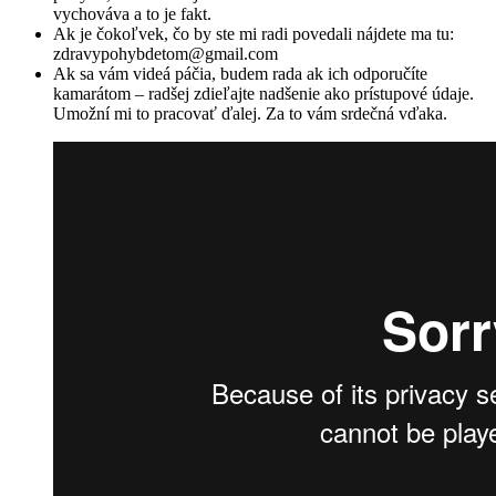
vychováva a to je fakt.
Ak je čokoľvek, čo by ste mi radi povedali nájdete ma tu:
zdravypohybdetom@gmail.com
Ak sa vám videá páčia, budem rada ak ich odporučíte
kamarátom – radšej zdieľajte nadšenie ako prístupové údaje.
Umožní mi to pracovať ďalej. Za to vám srdečná vďaka.