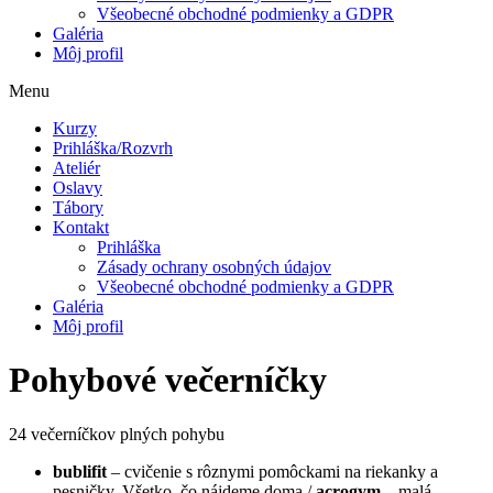
Všeobecné obchodné podmienky a GDPR
Galéria
Môj profil
Menu
Kurzy
Prihláška/Rozvrh
Ateliér
Oslavy
Tábory
Kontakt
Prihláška
Zásady ochrany osobných údajov
Všeobecné obchodné podmienky a GDPR
Galéria
Môj profil
Pohybové večerníčky
24 večerníčkov plných pohybu
bublifit
– cvičenie s rôznymi pomôckami na riekanky a
pesničky. Všetko, čo nájdeme doma /
acrogym
– malá